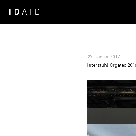
27. Januar 2017
-
Komme
Interstuhl Orgatec 201