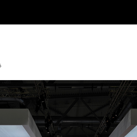
ntare deaktiviert
für Interstuhl Orgatec 2016
6