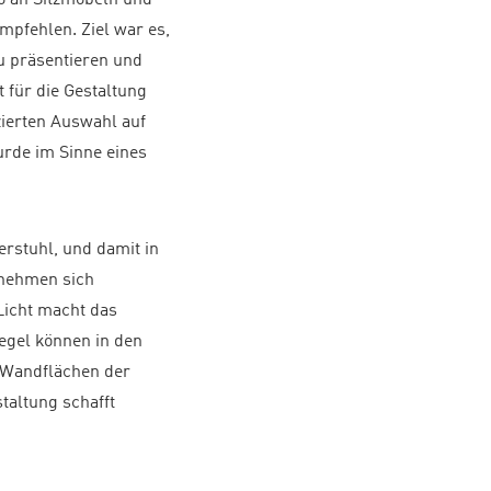
mpfehlen. Ziel war es,
u präsentieren und
 für die Gestaltung
zierten Auswahl auf
urde im Sinne eines
rstuhl, und damit in
 nehmen sich
Licht macht das
egel können in den
n Wandflächen der
taltung schafft