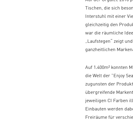
Tischen, die sich beso
Interstuhl mit einer V
gleichzeitig den Prod
war die räumliche Idee
„Laufstegen“ zeigt und
ganzheitlichen Marken
Auf 1.400m² konnten Me
die Welt der "Enjoy S
zugunsten der Produktf
übergreifende Markent
jeweiligen CI Farben i
Einbauten werden dabei
Freiräume für verschi