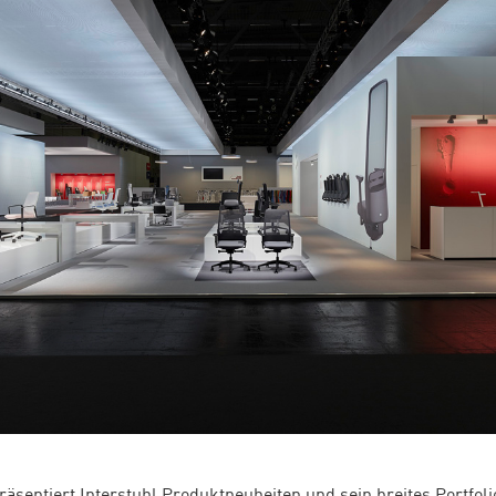
räsentiert Interstuhl Produktneuheiten und sein breites Portfol