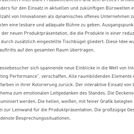
nders für den Einsatz in aktuellen und zukünftigen Bürowelten e
ielzahl von Innovationen als dynamisches offenes Unternehmen z
ukten eine lesbare und adäquate Bühne zu geben. Ausgangspunkt
 der neuen Produktpräsentation, die die Produkte in einer redu
 durch zusätzlich eingestellte Tischbügel gliedert. Diese Idee w
auftritts auf den gesamten Raum übertragen.
ssebesucher sich spannende neue Einblicke in die Welt von Inte
eating Performance", verschaffen. Alle raumbildenden Elemente
arben in ihrer Kolorierung zurück. Der interaktive Einsatz von 
hema zum emotionalen Leitgedanken des Standes. Die Deckens
lluminiert werden. Die hellen, weißen, mit feiner Grafik belegte
 zur Leinwand für die Produktpräsentation. Die großzügige Ges
edenste Besprechungssituationen.