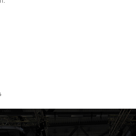
IT.
ntare deaktiviert
für Interstuhl Orgatec 2016
6