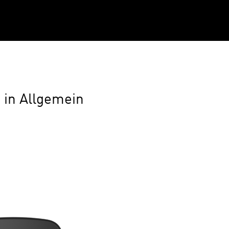
e in Allgemein
ntare deaktiviert
für New! Labsit for Bimos