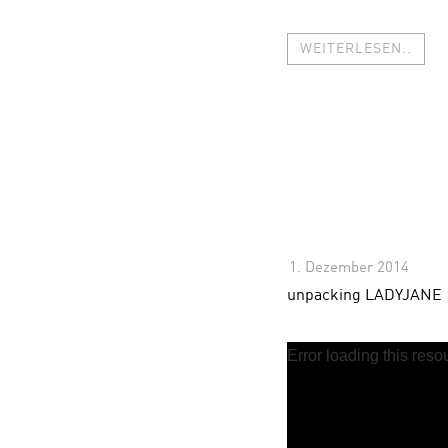
WEITERLESEN..
1. Dezember 2014
-
unpacking LADYJANE
Error loading this reso