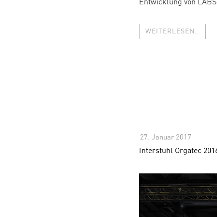
Entwicklung von LABS
WEITERLESEN..
27. Januar 2017
-
Komme
Interstuhl Orgatec 201